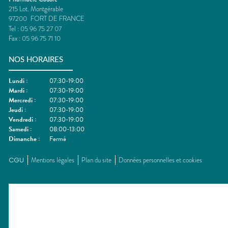
215 Lot. Montgérable
97200
FORT DE FRANCE
Tel :
05 96 75 27 07
Fax :
05 96 75 71 10
NOS HORAIRES
Lundi
:
07:30-19:00
Mardi
:
07:30-19:00
Mercredi
:
07:30-19:00
Jeudi
:
07:30-19:00
Vendredi
:
07:30-19:00
Samedi
:
08:00-13:00
Dimanche
:
Fermé
CGU
Mentions légales
Plan du site
Données personnelles et cookies