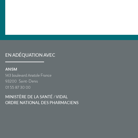
EN ADÉQUATION AVEC
ANSM
143 boulevard Anatole France
93200
Saint-Denis
01 55 87 30 00
/
MINISTÈRE DE LA SANTÉ
VIDAL
ORDRE NATIONAL DES PHARMACIENS